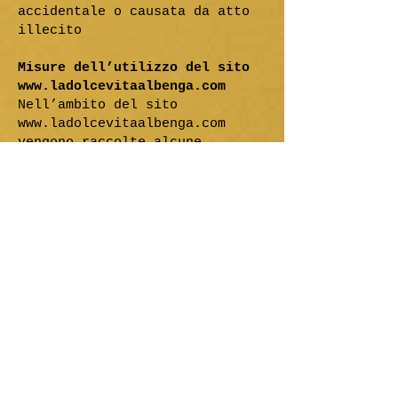
accidentale o causata da atto
illecito
Misure dell’utilizzo del sito
www.ladolcevitaalbenga.com
Nell’ambito del sito
www.ladolcevitaalbenga.com
vengono raccolte alcune
informazioni personali relative
agli accessi web a questo sito
tramite l’utilizzo di cookies o
tramite la tracciatura di dati
relativi al traffico, al tipo
di browser e al computer
utilizzato in relazione
all’indirizzo IP del
visitatore. Queste informazioni
sono raccolte per indagini
statistiche generali e anonime.
Ulteriori informazioni sono
riportate nelle politiche dei