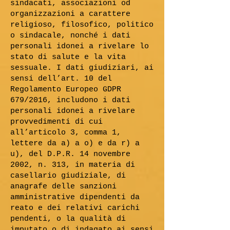
sindacati, associazioni od
organizzazioni a carattere
religioso, filosofico, politico
o sindacale, nonché i dati
personali idonei a rivelare lo
stato di salute e la vita
sessuale. I dati giudiziari, ai
sensi dell’art. 10 del
Regolamento Europeo GDPR
679/2016, includono i dati
personali idonei a rivelare
provvedimenti di cui
all’articolo 3, comma 1,
lettere da a) a o) e da r) a
u), del D.P.R. 14 novembre
2002, n. 313, in materia di
casellario giudiziale, di
anagrafe delle sanzioni
amministrative dipendenti da
reato e dei relativi carichi
pendenti, o la qualità di
imputato o di indagato ai sensi